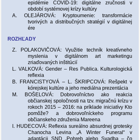
epidémie COVID-19: digitálne zručnosti v
období systémovej krízy kultúry
A. OLEJÁROVÁ: Kryptoumenie: transformácie
tvorivých a distribučných stratégií v digitálnej
ére
ROZHĽADY
Z. POLAKOVIČOVÁ: Využitie techník kreatívneho
myslenia v digitálnom art marketingu
zriaďovaných inštitúcií
L. VALKOVÁ: Gender – Res Publica. Kulturologická
reflexia
B. FRANCISTYOVÁ – L. ŠKRIPCOVÁ: Rešpekt v
kórejskej kultúre a jeho mediálna prezentácia
M. BOŠELOVÁ: Dobrovoľníctvo ako reakcia
občianskej spoločnosti na tzv. migračnú krízu v
rokoch 2015 – 2016: na príklade iniciatívy Kto
pomôže? a dobrovoľníckeho programu
občianskeho združenia Mareena
I. HUDECOVÁ: Reflexia sureálno absurdnej grotesky
Chanocha Levina „A Winter Funeral“ v
adaptácii SND „Pohreb alebo Svadba – čo