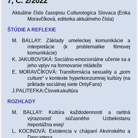
7, Č. 2/2022
Aktuálne číslo časopisu Culturologica Slovaca (Erika
Moravčíková, editorka aktuálneho čísla)
ŠTÚDIE A REFLEXIE
M. BALLAY: Základy umeleckej komunikácie a
interpretácie (k problematike filmovej
komunikácie)
K. JAKUBOVSKÁ: Sociálno-emocionálne učenie sa a
jeho vplyv na formovanie mládeže
E. MORAVČÍKOVÁ: Transformácia sexuality a „porn
culture“ v kontexte hyperkonzumnej kultúry (na
príklade sociálnej siete OnlyFans)
J. PALITEFKA: Človek a kultúra
ROZHĽADY
M. BALLAY: Kultúra každodennosti a raritná
výrazovosť súčasného Uzbekistanu
/reportážna esej/
L. KOCINOVÁ: Existencia v chápaní Akvinského a
Descartesa