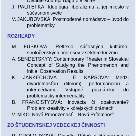
Divadle Andreja Bagara v Nitre/
J. PALITEFKA: Ideológia liberalizmu a jej miesto v
súčasnom svete
V. JAKUBOVSKÁ: Postmoderné nomádstvo – úvod do
problematiky
ROZHĽADY
M. FÚSKOVÁ: Reflexia súčasných kultúrno-
spoločenských procesov v sektore turizmu
A. SENDETSKYY: Contemporary Theater in Slovakia:
Concept of Studying the Phenomenon and
Initial Observation Results
K. JANKECHOVÁ – E. KAPSOVÁ: Medzi
divadelnosťou (filmom), performanciou a
intermédiami. Vstupné poznámky do
problematiky intermediality
B. FRANCISTYOVÁ: Inovácia či opakovanie?
Problém kreativity v kórejských drámach
V. MIKO: Nová Prirodzenosť – Nová Prítomnosť
ZO ŠTUDENTSKEJ VEDECKEJ ČINNOSTI
P. GROLMUSOVÁ: Divadlo Pôtoň v Bátovciach v