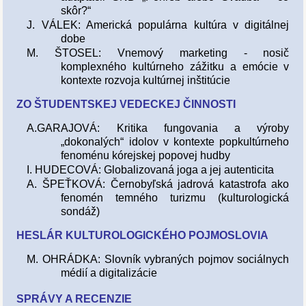
skôr?“
J. VÁLEK: Americká populárna kultúra v digitálnej
dobe
M. ŠTOSEL: Vnemový marketing - nosič
komplexného kultúrneho zážitku a emócie v
kontexte rozvoja kultúrnej inštitúcie
ZO ŠTUDENTSKEJ VEDECKEJ ČINNOSTI
A.GARAJOVÁ: Kritika fungovania a výroby
„dokonalých“ idolov v kontexte popkultúrneho
fenoménu kórejskej popovej hudby
I. HUDECOVÁ: Globalizovaná joga a jej autenticita
A. ŠPEŤKOVÁ: Černobyľská jadrová katastrofa ako
fenomén temného turizmu (kulturologická
sondáž)
HESLÁR KULTUROLOGICKÉHO POJMOSLOVIA
M. OHRÁDKA: Slovník vybraných pojmov sociálnych
médií a digitalizácie
SPRÁVY A RECENZIE