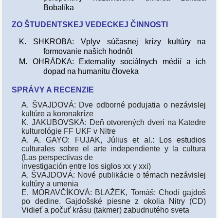
Bobalíka
ZO ŠTUDENTSKEJ VEDECKEJ ČINNOSTI
K. SHKROBA: Vplyv súčasnej krízy kultúry na
formovanie našich hodnôt
M. OHRÁDKA: Externality sociálnych médií a ich
dopad na humanitu človeka
SPRÁVY A RECENZIE
A. ŠVAJDOVÁ: Dve odborné podujatia o nezávislej
kultúre a koronakríze
K. JAKUBOVSKÁ: Deň otvorených dverí na Katedre
kulturológie FF UKF v Nitre
A. A. GAYO: FUJAK, Július et al.: Los estudios
culturales sobre el arte independiente y la cultura
(Las perspectivas de
investigación entre los siglos xx y xxi)
A. ŠVAJDOVÁ: Nové publikácie o témach nezávislej
kultúry a umenia
E. MORAVČÍKOVÁ: BLAŽEK, Tomáš: Chodí gajdoš
po dedine. Gajdošské piesne z okolia Nitry (CD)
Vidieť a počuť krásu (takmer) zabudnutého sveta