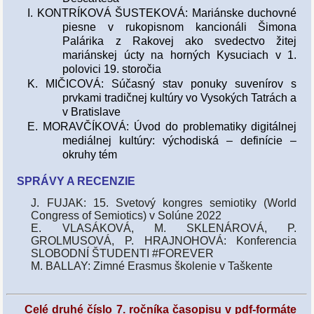
I. KONTRÍKOVÁ ŠUSTEKOVÁ: Mariánske duchovné
piesne v rukopisnom kancionáli Šimona
Palárika z Rakovej ako svedectvo žitej
mariánskej úcty na horných Kysuciach v 1.
polovici 19. storočia
K. MIČICOVÁ: Súčasný stav ponuky suvenírov s
prvkami tradičnej kultúry vo Vysokých Tatrách a
v Bratislave
E. MORAVČÍKOVÁ: Úvod do problematiky digitálnej
mediálnej kultúry: východiská – definície –
okruhy tém
SPRÁVY A RECENZIE
J. FUJAK: 15. Svetový kongres semiotiky (World
Congress of Semiotics) v Solúne 2022
E. VLASÁKOVÁ, M. SKLENÁROVÁ, P.
GROLMUSOVÁ, P. HRAJNOHOVÁ: Konferencia
SLOBODNÍ ŠTUDENTI #FOREVER
M. BALLAY: Zimné Erasmus školenie v Taškente
Celé druhé číslo 7. ročníka časopisu v pdf-formáte