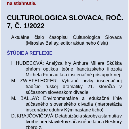
na stiahnutie.
CULTUROLOGICA SLOVACA, ROČ.
7, Č. 1/2022
Aktuálne číslo časopisu Culturologica Slovaca
(Miroslav Ballay, editor aktuálneho čísla)
ŠTÚDIE A REFLEXIE
I. HUDECOVÁ: Analýza hry Arthura Millera Skúška
ohňom optikou teórie francúzskeho filozofa
Michela Foucaulta a inscenačné prístupy k nej
M. ZWIEFELHOFER: Vybrané prvky inscenačnej
tradície ruskej dramatiky 21. storočia v
súčasnom slovenskom divadle
M. BALLAY: Environmentálne a edukačné línie
súčasného slovenského divadla (interpretácia
inscenácie eduhry Kým nastane ticho)
D. KRAJČOVIČOVÁ: Detabuizácia staroby a starnutia v
tvorbe predstaviteľov súčasného tanca Neskorý
zber o. z
.