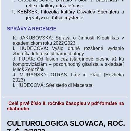
reflexii kultúry udržateľnosti
T. KEBÍSEK: Filozofia kultúry Oswalda Spenglera a
jej vplyv na ďalšie myslenie
SPRÁVY A RECENZIE
K. JAKUBOVSKÁ: Správa o činnosti Kreatifikas v
akademickom roku 2022/2023
I. HUDECOVÁ: Vyšlo druhé rozšírené vydanie
zborníka Interdisciplinárne dialógy
J. FUJAK: Od fusion cez (staro)nové piesne až ku
komprovizáciám – pozoruhodný gitarista a skladateľ
Miloš Železňák
J. MURÁNSKY: OTRAS: Lájv in Prág! (Hevhetia
2023)
I. HUDECOVÁ: Sferisterio di Macerata
Celé prvé číslo 8. ročníka časopisu v pdf-formáte na
stiahnutie.
CULTUROLOGICA SLOVACA, ROČ.