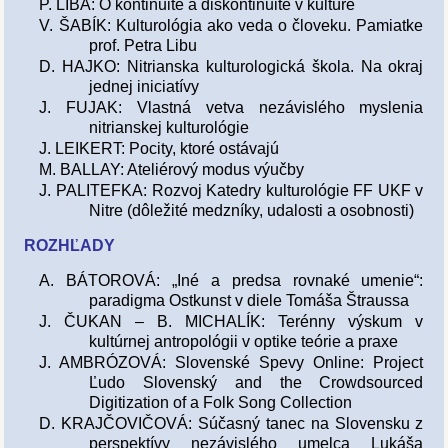
P. LIBA: O kontinuite a diskontinuite v kultúre
V. ŠABÍK: Kulturológia ako veda o človeku. Pamiatke
prof. Petra Libu
D. HAJKO: Nitrianska kulturologická škola. Na okraj
jednej iniciatívy
J. FUJAK: Vlastná vetva nezávislého myslenia
nitrianskej kulturológie
J. LEIKERT: Pocity, ktoré ostávajú
M. BALLAY: Ateliérový modus výučby
J. PALITEFKA: Rozvoj Katedry kulturológie FF UKF v
Nitre (dôležité medzníky, udalosti a osobnosti)
ROZHĽADY
A. BÁTOROVÁ: „Iné a predsa rovnaké umenie“:
paradigma Ostkunst v diele Tomáša Štraussa
J. ČUKAN – B. MICHALÍK: Terénny výskum v
kultúrnej antropológii v optike teórie a praxe
J. AMBRÓZOVÁ: Slovenské Spevy Online: Project
Ľudo Slovenský and the Crowdsourced
Digitization of a Folk Song Collection
D. KRAJČOVIČOVÁ: Súčasný tanec na Slovensku z
perspektívy nezávislého umelca Lukáša