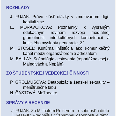
ROZHĽADY
J. FUJAK: Právo klásť otázky v zmutovanom digi-
kapitalizme
E. MORAVČÍKOVÁ: Poznámky k vybraným
edukačným rovinám rozvoja mediálnej
gramotnosti, interkultúrnych kompetencií a
kritického myslenia generácie „Z“
M. ŠTOSEL: Kultúrna inštitúcia ako komunikačný
kanál medzi organizátorom a adresátom
M. BALLAY: Scénológia cestovania (reportážna esej o
Maledivách a Nepále)
ZO ŠTUDENTSKEJ VEDECKEJ ČINNOSTI
P. GROLMUSOVÁ: Detabuizácia ženskej sexuality –
menštruačné tabu
N. ČÁSTOVÁ: McTheatre
SPRÁVY A RECENZIE
J. FUJAK: Za Michalom Reiserom – osobnosť a dielo
J. FUJAK: Prednáška významnej osobnosti v rámci